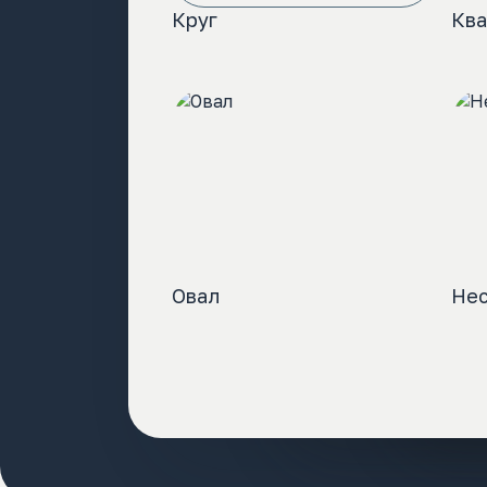
Круг
Ква
Матовая бумага
Самоклеящаяся пле
Овал
Нес