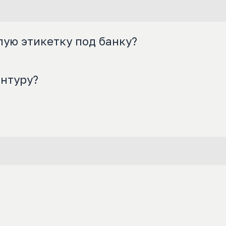
лую этикетку под банку?
онтуру?