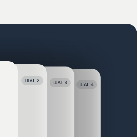
елеграм
E-mail